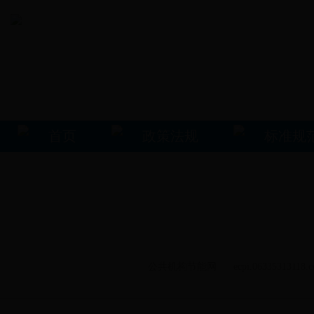
首页
政策法规
标准规
公共机构节能网 ecpi.06335313118.