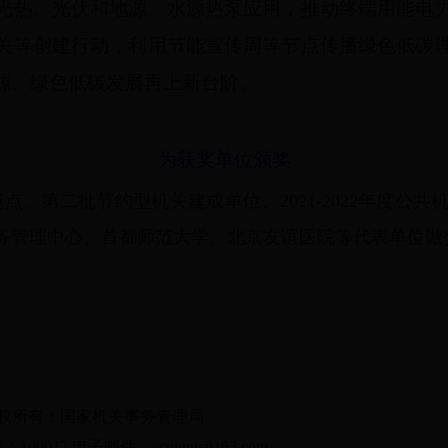
光热、光伏和地源、水源热泵应用，推动终端用能电
关等创建行动，利用节能宣传周等节点传播绿色低碳
源、绿色低碳发展再上新台阶。
为获奖单位颁奖
、第二批节约型机关建成单位、2021-2022年度公
务管理中心、首都师范大学、北京友谊医院等代表单位做
版权所有：国家机关事务管理局
017 电子邮件：ecpiggj@163.com