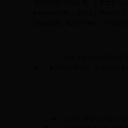
资源节约集约高效利用；要加大太阳能
动绿色低碳转型；要深入开展节约型机
大内生动力，推动公共机构节约能源资
会上，为公共机构生活垃圾分类示范点
奖。市第三中级人民法院、密云区机关事
主办单位：国家机关事务管理局办公室 
地 址：北京市西城区西安门大街22号 邮 编：100