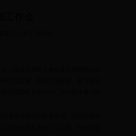
源工作会
部署2023年工作任务。
任务，全市党政机关单位建筑面积综合能
行绿色北京战略，聚焦节能降碳、聚力循环
供暖能耗下降1.6%、人均用水量下降
市场对资金和技术的配置作用、评估和考核
生活垃圾分类和塑料污染治理，推动能源