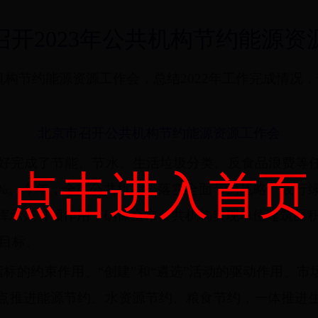
开2023年公
共机构节约能源资
共机构节约能源资源工作会，总结2022年工作完成情况，
北京市召开公共机构节约能源资源工作会
构较好完成了节能、节水、生活垃圾分类、反食品浪费等
点击进入首页
降9%。今年，全市公共机构要落实全面节约战略、践
挥示范引领作用，确保全市公共机构实现单位建筑面积非
的目标。
”指标的约束作用、“创建”和“遴选”活动的驱动作用、
点推进能源节约、水资源节约、粮食节约，一体推进