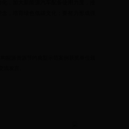
力化，加大新能源汽车配备使用力度，推
理念，培育绿色低碳文化；要努力形成强
共机构能源资源节约典型示范案例获奖单位颁
交流发言。