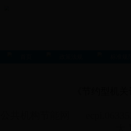
首页
政策法规
标准规
《节约型机关
公共机构节能网 ecpi.0633531
大