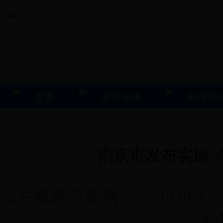
首页
政策法规
标准规
南京市发布实施《
公共机构节能网 ecpi.0633531
大